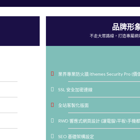
品牌形象
不走大眾路線，打造專屬網
業界專業防火牆 ithemes Security Pro (價
SSL 安全加密連線
全站客製化版面
RWD 響應式網頁設計 (讓電腦\平板\手機
SEO 基礎架構設定