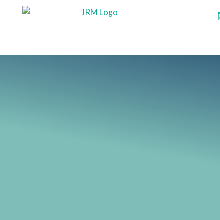
跳
至
主
要
內
容