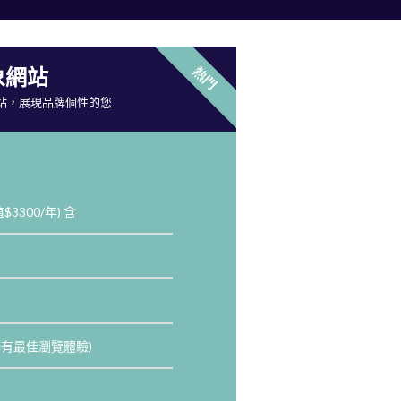
熱門
網站​
站，展現品牌個性的您
值$3300/年) 含
都有最佳瀏覽體驗)