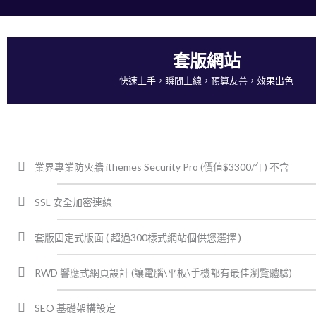
套版網站
快速上手，瞬間上線，預算友善，效果出色
業界專業防火牆 ithemes Security Pro (價值$3300/年) 不含
SSL 安全加密連線
套版固定式版面 ( 超過300樣式網站個供您選擇 )
RWD 響應式網頁設計 (讓電腦\平板\手機都有最佳瀏覽體驗)
SEO 基礎架構設定