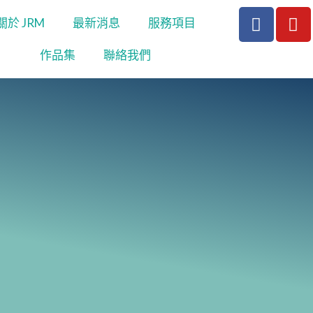
F
Y
關於 JRM
最新消息
服務項目
a
o
c
u
作品集
聯絡我們
e
t
b
u
o
b
o
e
k