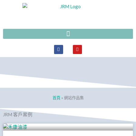
跳
至
主
要
內
容
F
Y
a
o
c
u
e
t
b
u
o
b
o
e
k
首頁
»
網站作品集
JRM 客戶案例