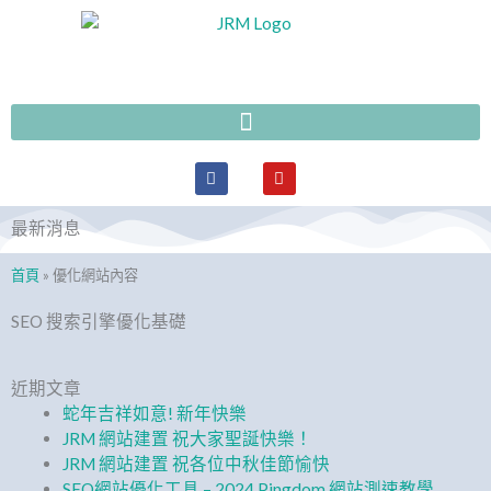
跳
至
主
要
內
容
F
Y
a
o
c
u
e
t
最新消息
b
u
o
b
o
e
首頁
»
優化網站內容
k
SEO 搜索引擎優化基礎
近期文章
蛇年吉祥如意! 新年快樂
JRM 網站建置 祝大家聖誕快樂！
JRM 網站建置 祝各位中秋佳節愉快
SEO網站優化工具 – 2024 Pingdom 網站測速教學