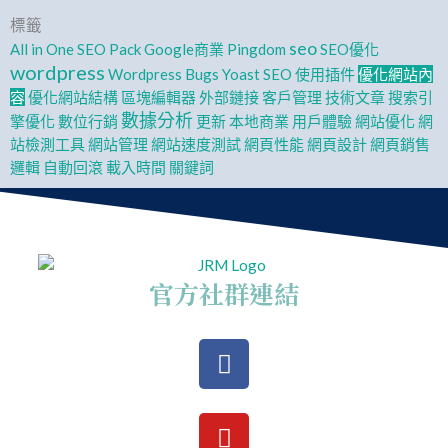
標籤
seo
All in One SEO Pack
Google商業
Pingdom
SEO優化
wordpress
Wordpress Bugs
Yoast SEO
使用插件
優化網站內
容
優化網站結構
區塊編輯器
外部鏈接
客戶管理
技術文章
搜索引
數據分析
擎優化
數位行銷
更新
本地商業
用戶體驗
網站優化
網
站檢測工具
網站管理
網站速度測試
網頁性能
網頁設計
網頁銷售
邏輯
自動回滾
載入時間
關鍵詞
官方社群連結
Facebook
Youtube